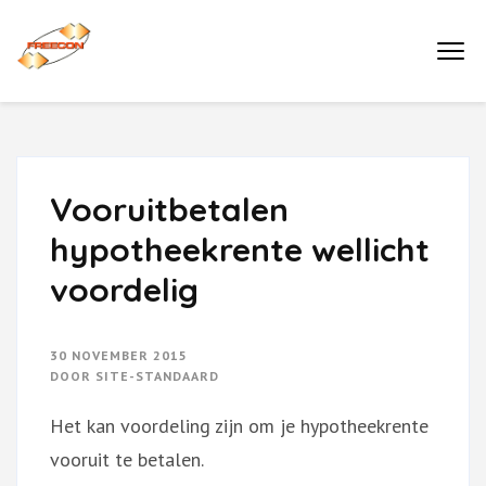
Ga
naar
Buro Freecon
inhoud
(druk
enter)
Vooruitbetalen
hypotheekrente wellicht
voordelig
30 NOVEMBER 2015
DOOR
SITE-STANDAARD
Het kan voordeling zijn om je hypotheekrente
vooruit te betalen.