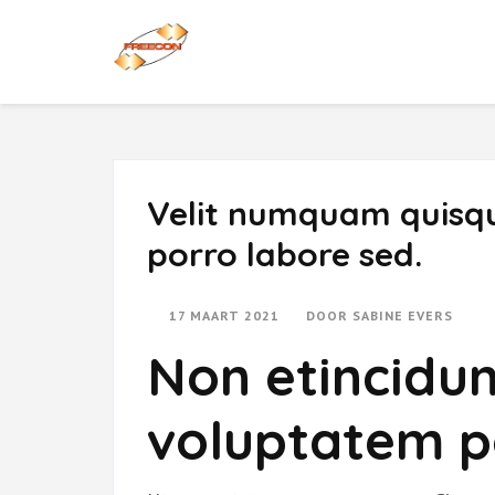
Ga
naar
Buro Freecon
inhoud
(druk
enter)
Velit numquam quisq
porro labore sed.
17 MAART 2021
DOOR
SABINE EVERS
Non etincidu
voluptatem 