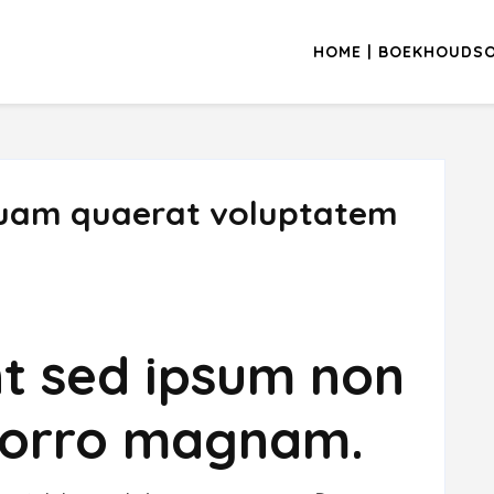
HOME | BOEKHOUDSOF
uam quaerat voluptatem
nt sed ipsum non
porro magnam.