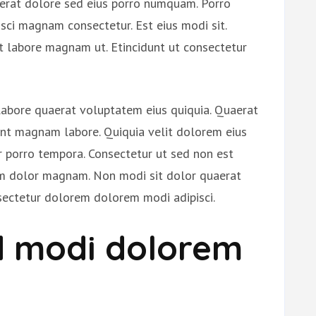
rat dolore sed eius porro numquam. Porro
sci magnam consectetur. Est eius modi sit.
it labore magnam ut. Etincidunt ut consectetur
labore quaerat voluptatem eius quiquia. Quaerat
dunt magnam labore. Quiquia velit dolorem eius
r porro tempora. Consectetur ut sed non est
am dolor magnam. Non modi sit dolor quaerat
ectetur dolorem dolorem modi adipisci.
d modi dolorem