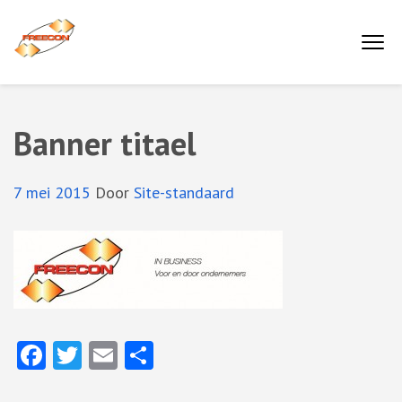
Ga
naar
Buro Freecon
inhoud
(druk
enter)
Banner titael
7 mei 2015
Door
Site-standaard
Facebook
Twitter
Email
Delen