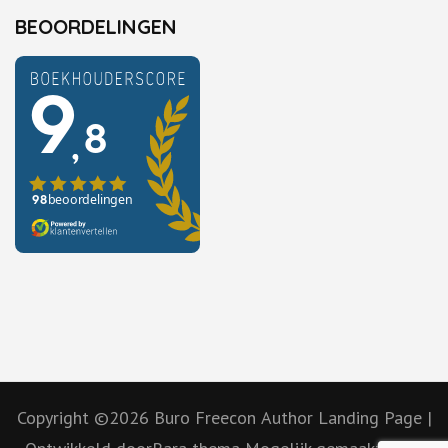
BEOORDELINGEN
Copyright ©2026
Buro Freecon
Author Landing Page |